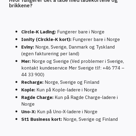
Hvor fungerer det å lade med ladekortene og
brikkene?
Circle-K Lading:
Fungerer bare i Norge
Ionity (Circkle-K kort):
Fungerer bare i Norge
Eviny:
Norge, Sverige, Danmark og Tyskland
(egen fakturering per land)
Mer:
Norge og Sverige (Ved problemer i Sverige,
kontakt kundeservice Mer Sverige tlf: +46 774 –
44 33 900)
Recharge:
Norge, Sverige og Finland
Kople:
Kun på Kople-ladere i Norge
Ragde Charge:
Kun på Ragde Charge-ladere i
Norge
Uno-X:
Kun på Uno-X-ladere i Norge
St1 Business kort:
Norge, Sverige og Finland