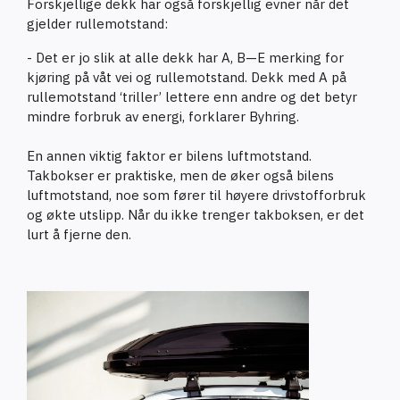
Forskjellige dekk har også forskjellig evner når det
gjelder rullemotstand:
- Det er jo slik at alle dekk har A, B—E merking for
kjøring på våt vei og rullemotstand. Dekk med A på
rullemotstand ‘triller’ lettere enn andre og det betyr
mindre forbruk av energi, forklarer Byhring.
En annen viktig faktor er bilens luftmotstand.
Takbokser er praktiske, men de øker også bilens
luftmotstand, noe som fører til høyere drivstofforbruk
og økte utslipp. Når du ikke trenger takboksen, er det
lurt å fjerne den.