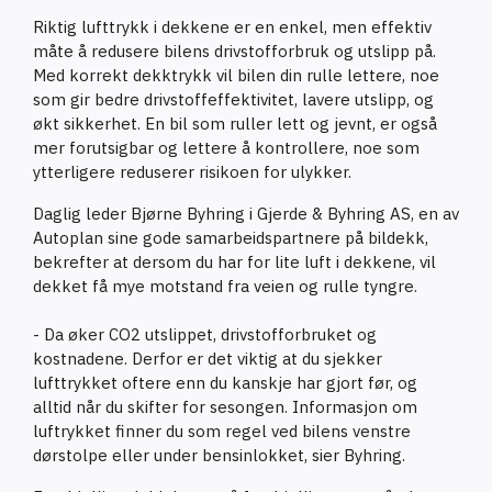
Riktig lufttrykk i dekkene er en enkel, men effektiv
måte å redusere bilens drivstofforbruk og utslipp på.
Med korrekt dekktrykk vil bilen din rulle lettere, noe
som gir bedre drivstoffeffektivitet, lavere utslipp, og
økt sikkerhet. En bil som ruller lett og jevnt, er også
mer forutsigbar og lettere å kontrollere, noe som
ytterligere reduserer risikoen for ulykker.
Daglig leder Bjørne Byhring i Gjerde & Byhring AS, en av
Autoplan sine gode samarbeidspartnere på bildekk,
bekrefter at dersom du har for lite luft i dekkene, vil
dekket få mye motstand fra veien og rulle tyngre.
- Da øker CO2 utslippet, drivstofforbruket og
kostnadene. Derfor er det viktig at du sjekker
lufttrykket oftere enn du kanskje har gjort før, og
alltid når du skifter for sesongen. Informasjon om
luftrykket finner du som regel ved bilens venstre
dørstolpe eller under bensinlokket, sier Byhring.