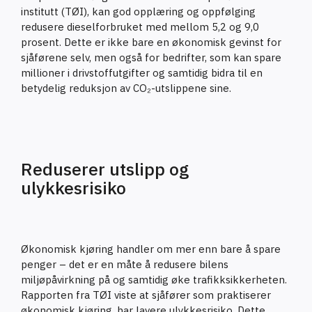
institutt (TØI), kan god opplæring og oppfølging
redusere dieselforbruket med mellom 5,2 og 9,0
prosent. Dette er ikke bare en økonomisk gevinst for
sjåførene selv, men også for bedrifter, som kan spare
millioner i drivstoffutgifter og samtidig bidra til en
betydelig reduksjon av CO₂-utslippene sine.
Reduserer utslipp og
ulykkesrisiko
Økonomisk kjøring handler om mer enn bare å spare
penger – det er en måte å redusere bilens
miljøpåvirkning på og samtidig øke trafikksikkerheten.
Rapporten fra TØI viste at sjåfører som praktiserer
økonomisk kjøring, har lavere ulykkesrisiko. Dette