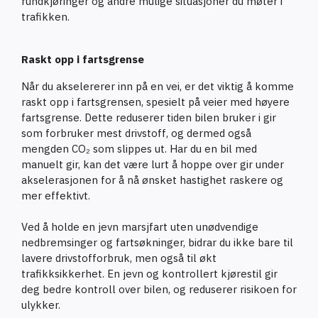
rundkjøringer og andre mulige situasjoner du møter i
trafikken.
Raskt opp i fartsgrense
Når du akselererer inn på en vei, er det viktig å komme
raskt opp i fartsgrensen, spesielt på veier med høyere
fartsgrense. Dette reduserer tiden bilen bruker i gir
som forbruker mest drivstoff, og dermed også
mengden CO₂ som slippes ut. Har du en bil med
manuelt gir, kan det være lurt å hoppe over gir under
akselerasjonen for å nå ønsket hastighet raskere og
mer effektivt.
Ved å holde en jevn marsjfart uten unødvendige
nedbremsinger og fartsøkninger, bidrar du ikke bare til
lavere drivstofforbruk, men også til økt
trafikksikkerhet. En jevn og kontrollert kjørestil gir
deg bedre kontroll over bilen, og reduserer risikoen for
ulykker.