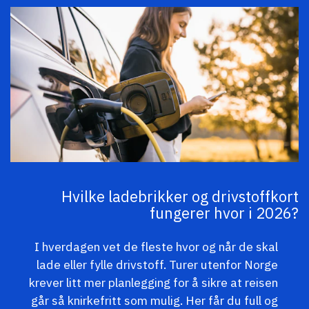
Hvilke ladebrikker og drivstoffkort
fungerer hvor i 2026?
I hverdagen vet de fleste hvor og når de skal
lade eller fylle drivstoff. Turer utenfor Norge
krever litt mer planlegging for å sikre at reisen
går så knirkefritt som mulig. Her får du full og