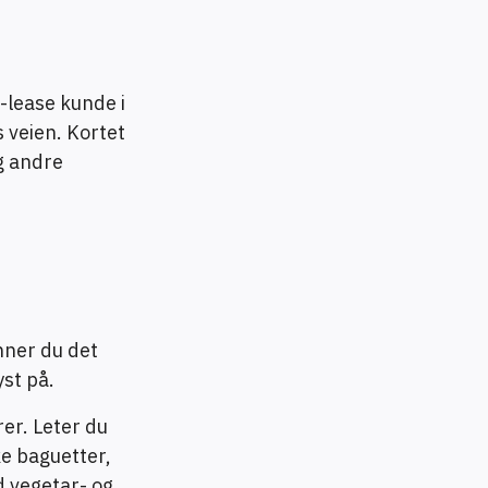
-lease kunde i
s veien. Kortet
g andre
inner du det
yst på.
er. Leter du
ke baguetter,
d vegetar- og