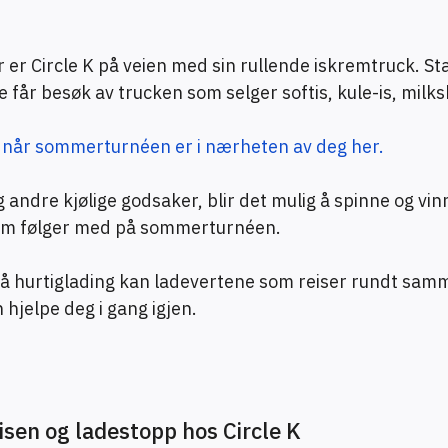
er Circle K på veien med sin rullende iskremtruck. St
 får besøk av trucken som selger softis, kule-is, milk
 når sommerturnéen er i nærheten av deg her.
s og andre kjølige godsaker, blir det mulig å spinne og vi
som følger med på sommerturnéen.
på hurtiglading kan ladevertene som reiser rundt sa
 hjelpe deg i gang igjen.
isen og ladestopp hos Circle K