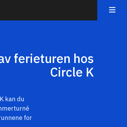
av ferieturen hos
Circle K
 K kan du
ommerturné
runnene for