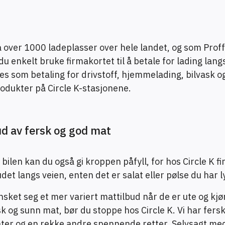
å over 1000 ladeplasser over hele landet, og som Proff
u enkelt bruke firmakortet til å betale for lading lang
s som betaling for drivstoff, hjemmelading, bilvask o
rodukter på Circle K-stasjonene.
bud av fersk og god mat
bilen kan du også gi kroppen påfyll, for hos Circle K f
det langs veien, enten det er salat eller pølse du har l
sket seg et mer variert mattilbud når de er ute og kjør
sk og sunn mat, bør du stoppe hos Circle K. Vi har fers
ater og en rekke andre spennende retter. Selvsagt me