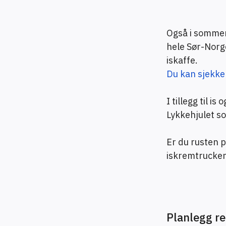
Også i sommer 
hele Sør-Norge
iskaffe.
Du kan sjekke
I tillegg til i
Lykkehjulet 
Er du rusten 
iskremtrucken
Planlegg re