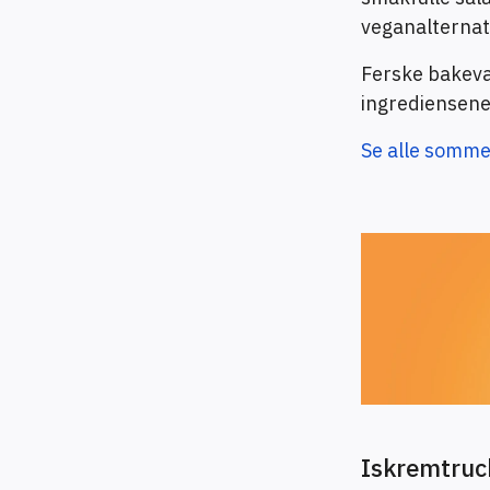
veganalternativ
Ferske bakeva
ingrediensene,
Se alle somme
Iskremtruc