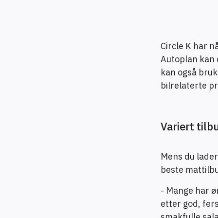
Circle K har n
Autoplan kan d
kan også bruke
bilrelaterte p
Variert til
Mens du lader 
beste mattilbu
- Mange har øn
etter god, fer
smakfulle sal