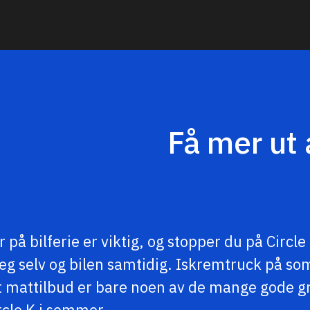
Få mer ut 
på bilferie er viktig, og stopper du på Circle
eg selv og bilen samtidig. Iskremtruck på s
rt mattilbud er bare noen av de mange gode g
rcle K i sommer.