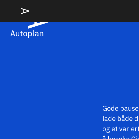
Gode pauser 
lade både d
og et varie
å besøke Ci