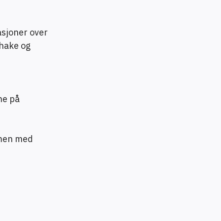
asjoner over
shake og
nne på
mmen med